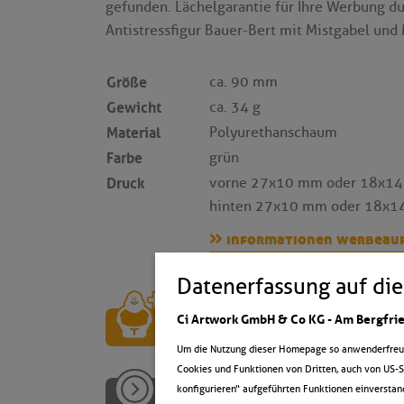
gefunden. Lächelgarantie für Ihre Werbung d
Antistressfigur Bauer-Bert mit Mistgabel und
Größe
ca. 90 mm
Gewicht
ca. 34 g
Material
Polyurethanschaum
Farbe
grün
Druck
vorne 27x10 mm oder 18x1
hinten 27x10 mm oder 18x
informationen werbeau
Datenerfassung auf die
Ci Artwork GmbH & Co KG - Am Bergfrie
auf die merkliste
Um die Nutzung dieser Homepage so anwenderfreundl
Cookies und Funktionen von Dritten, auch von US-S
anfrageformular
konfigurieren“ aufgeführten Funktionen einverstan