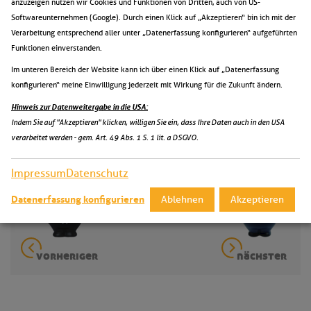
anzuzeigen nutzen wir Cookies und Funktionen von Dritten, auch von US-
Softwareunternehmen (Google). Durch einen Klick auf „Akzeptieren“ bin ich mit der
Verarbeitung entsprechend aller unter „Datenerfassung konfigurieren“ aufgeführten
Funktionen einverstanden.
Klimaneutrale Lieferung
Im unteren Bereich der Website kann ich über einen Klick auf „Datenerfassung
Weitere Informationen
konfigurieren“ meine Einwilligung jederzeit mit Wirkung für die Zukunft ändern.
Hinweis zur Datenweitergabe in die USA:
Indem Sie auf "Akzeptieren" klicken, willigen Sie ein, dass Ihre Daten auch in den USA
verarbeitet werden - gem. Art. 49 Abs. 1 S. 1 lit. a DSGVO.
mein-bert
handwerker
Impressum
Datenschutz
Datenerfassung konfigurieren
Ablehnen
Akzeptieren
vorheriger
nächster