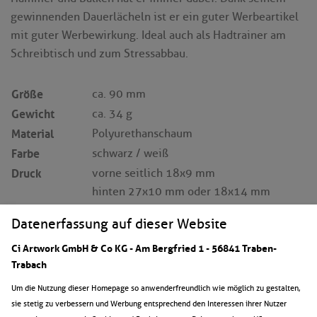
gewinnenden Dauerlächeln ist er ein guter Werbeartikel
mit guter Werbewirkung. Ideal auch als Hadtrainer am
Schreibtisch und zum Stressabbau.
Größe
ca. 90 mm
Gewicht
ca. 34 g
Material
Polyurethanschaum
Farbe
schwarz / weiß
Druck
vorne seitlich 18x9 mm
hinten 27x10 mm oder 18x14 mm
informationen werbeaufdruck
Datenerfassung auf dieser Website
Ci Artwork GmbH & Co KG - Am Bergfried 1 - 56841 Traben-
auf die merkliste
Trabach
Um die Nutzung dieser Homepage so anwenderfreundlich wie möglich zu gestalten,
sie stetig zu verbessern und Werbung entsprechend den Interessen ihrer Nutzer
anfrageformular